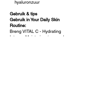
hyaluronzuur
Gebruik & tips
Gebruik in Your Daily Skin
Routine:
Breng VITAL C - Hydrating
Intense Moisturizer ‘s avonds
als laatste stap aan in Your
Daily Skin Routine.
Tips van de professional
Ga je op wintersport of koude
dagen tegemoet? Je huid kan
dan vaak wel een extra
beschermlaagje gebruiken.
Breng VITAL C - Hydrating
Intense Moisturizer aan onder
je PREVENTION+
dagcrème voor