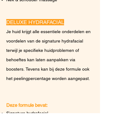
DELUXE HYDRAFACIAL
Je huid krijgt alle essentiele onderdelen en
voordelen van de signature hydrafacial
terwijl je specifieke huidproblemen of
behoeftes kan laten aanpakken via
boost
ers.
Tevens kan bij deze formule ook
het peelingpercentage worden aangepast.
Deze formule bevat:
Signature hy
drafacial
Booster o
p maat
Led licht therapie
Nek & schouder massage