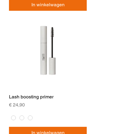
In winkelwagen
Lash boosting primer
Prijs
€ 24,90
In winkelwagen