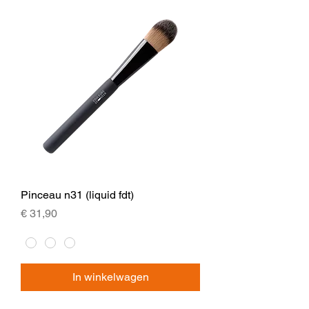
Pinceau n31 (liquid fdt)
Prijs
€ 31,90
In winkelwagen