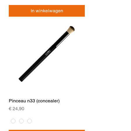
In winkelwagen
Pinceau n33 (concealer)
Prijs
€ 24,90