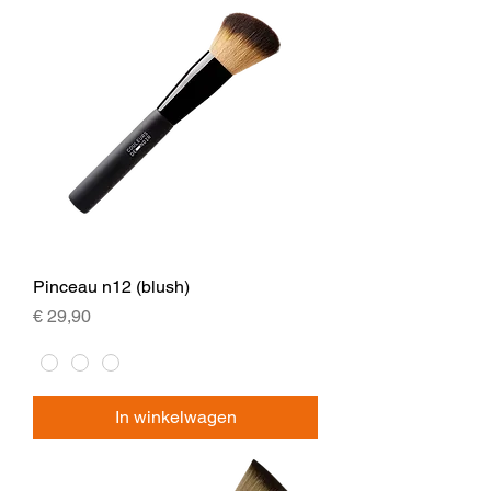
Pinceau n12 (blush)
Prijs
€ 29,90
In winkelwagen