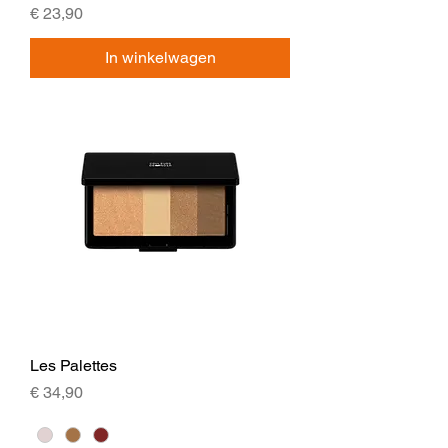
Prijs
€ 23,90
In winkelwagen
Les Palettes
Prijs
€ 34,90