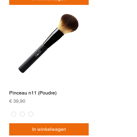
Pinceau n11 (Poudre)
Prijs
€ 39,90
In winkelwagen