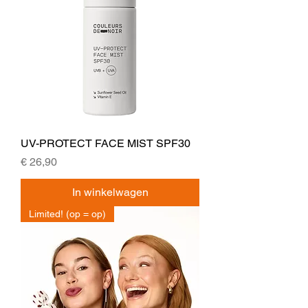
UV-PROTECT FACE MIST SPF30
Prijs
€ 26,90
In winkelwagen
Limited! (op = op)