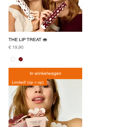
THE LIP TREAT 👄
Prijs
€ 19,90
In winkelwagen
Limited! (op = op)