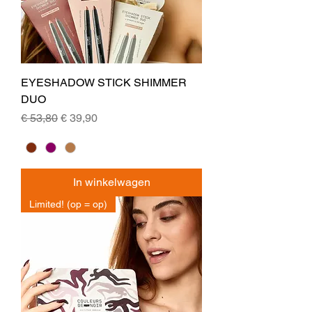
EYESHADOW STICK SHIMMER
DUO
Normale prijs
Verkoopprijs
€ 53,80
€ 39,90
In winkelwagen
Limited! (op = op)