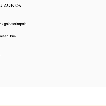
U ZONES:
n / gelaatsrimpels
nieën, buik
s