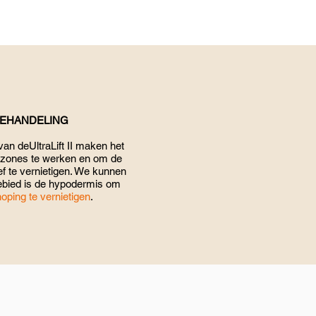
BEHANDELING
an deUltraLift II maken het
e zones te werken en om de
ief te vernietigen. We kunnen
ebied is de hypodermis om
oping te vernietigen
.