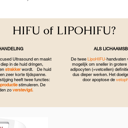
HIFU of LIPOHIFU?
HANDELING
ALS LICHAAMS
Focused Ultrasound en maakt
De twee
LipoHIFU-
handvaten v
diep in de huid dringen,
mogelijk om sneller in groter
 en
strakker
wordt. De huid
adipocyten (=vetcellen) definit
 een zeer korte tijdspanne.
dus dieper werken. Het doelg
ijging heeft twee functies:
door apoptose de
vetoph
nproductie
stimuleren. De
rden zo
verstevigd.