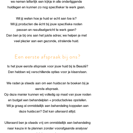
we nemen letterlijk een kijkje in alle onderliggende
huidlagen en kunnen zo nog specifieker te werk gaan.
Wil jij weten hoe je huid er echt aan toe is?
Wil jij producten die écht bij jouw specifieke noden
passen en resultaatgericht te werk gaan?
Dan ben je bij ons aan het juiste adres; we helpen je met
veel plezier aan een gezonde, stralende huid.
Een eerste afspraak bij ons?
Is het jouw eerste afspraak voor jouw huid bij la Beauté?
Dan hebben wij verschillende opties voor je klaarstaan.
We raden je steeds aan om een huidscan te boeken bij je
eerste afspraak.
Op deze manier kunnen wij volledig op maat van jouw noden
en budget een behandelplan + productadvies opstellen.
Wil je graag al onmiddellijk een behandeling koppelen aan
deze huidscan? Dat kan uiteraard altijd.
Uiteraard ben je steeds vrij om onmiddellijk een behandeling
naar keuze in te plannen zonder voorafgaande analyse/