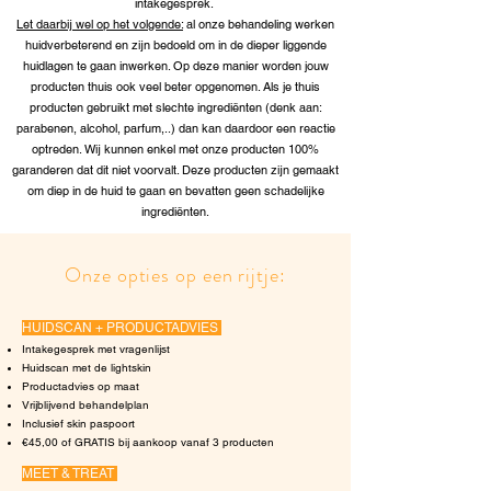
intakegesprek.
Let daarbij wel op het volgende:
al onze behandeling werken
huidverbeterend en zijn bedoeld om in de dieper liggende
huidlagen te gaan inwerken. Op deze manier worden jouw
producten thuis ook veel beter opgenomen. Als je thuis
producten gebruikt met slechte ingrediënten (denk aan:
parabenen, alcohol, parfum,..) dan kan daardoor een reactie
optreden. Wij kunnen enkel met onze producten 100%
garanderen dat dit niet voorvalt. Deze producten zijn gemaakt
om diep in de huid te gaan en bevatten geen schadelijke
ingrediënten.
Onze opties op een rijtje:
HUIDSCAN + PRODUCTADVIES
Intakegesprek met vragenlijst
Huidscan met de lightskin
Productadvies op maat
Vrijblijvend behandelplan
Inclusief skin paspoort
€45,00 of GRATIS bij aankoop vanaf 3 producten
MEET & TREAT