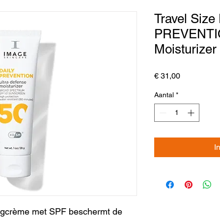
Travel Size
PREVENTION
Moisturizer
Prijs
€ 31,00
Aantal
*
I
dagcrème met SPF beschermt de