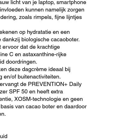
auw licht van je laptop, smartphone
invloeden kunnen namelijk zorgen
ring, zoals rimpels, fijne lijntjes
ekenen op hydratatie en een
 dankzij biologische cacaoboter.
ervoor dat de krachtige
mine C en astaxanthine-rijke
uid doordringen.
en deze dagcrème ideaal bij
en/of buitenactiviteiten.
t vervangt de PREVENTION+ Daily
izer SPF 50 en heeft extra
tentie, XOSM-technologie en geen
 basis van cacao boter en daardoor
en.
uid