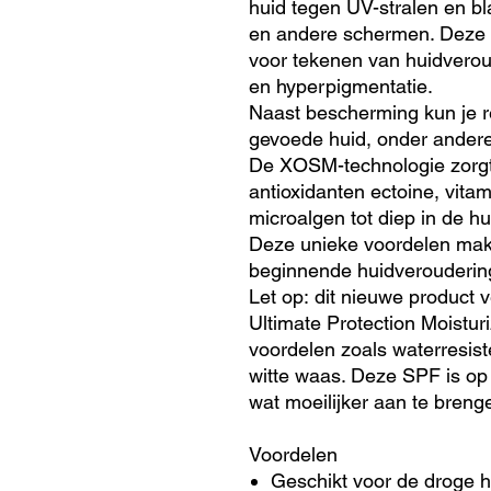
huid tegen UV-stralen en bl
en andere schermen. Deze 
voor tekenen van huidveroude
en hyperpigmentatie.
Naast bescherming kun je r
gevoede huid, onder andere
De XOSM-technologie zorgt 
antioxidanten ectoine, vita
microalgen tot diep in de h
Deze unieke voordelen mak
beginnende huidveroudering 
Let op: dit nieuwe produc
Ultimate Protection Moistur
voordelen zoals waterresis
witte waas. Deze SPF is op
wat moeilijker aan te breng
Voordelen
Geschikt voor de droge h