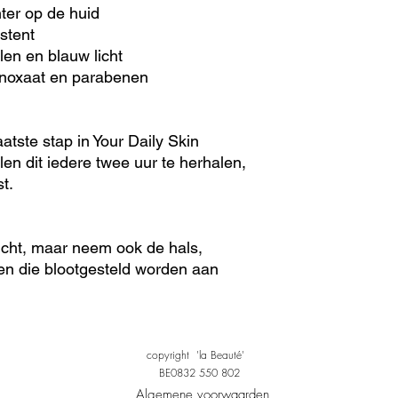
ter op de huid
stent
en en blauw licht
inoxaat en parabenen
atste stap in Your Daily Skin
en dit iedere twee uur te herhalen,
t.
icht, maar neem ook de hals,
en die blootgesteld worden aan
copyright 'la Beauté'
BE0832 550 802
Algemene voorwaarden