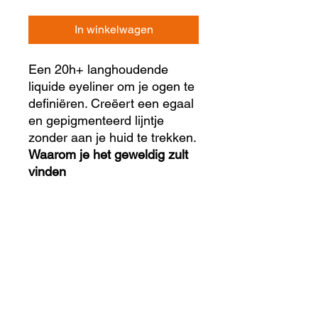
In winkelwagen
Een 20h+ langhoudende
liquide eyeliner om je ogen te
definiëren. Creëert een egaal
en gepigmenteerd lijntje
zonder aan je huid te trekken.
Waarom je het geweldig zult
vinden
✓ Waterproof
✓ Langhoudend
✓ Dun penseel voor
nauwkeurige applicatie
Hoe gebruik ik dit product?
Gebruik de tip van de pen om je