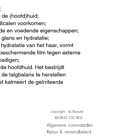
;
de (hoofd)huid;
adicalen voorkomen;
nde en voedende eigenschappen;
glans en hydratatie;
 hydratatie van het haar, vormt
beschermende film tegen externe
hadigen;
de hoofdhuid. Het bestrijdt
 de talgbalans te herstellen
et kalmeert de geïrriteerde
copyright 'la Beauté'
BE0832 550 802
Algemene voorwaarden
Retour & verzendbeleid