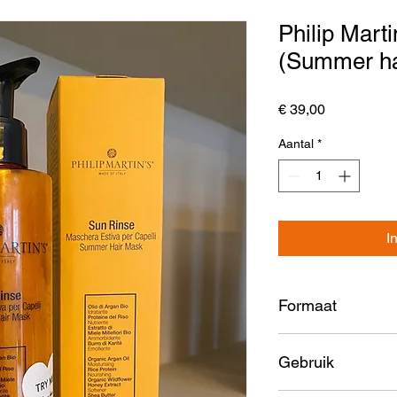
Philip Mart
(Summer ha
Prijs
€ 39,00
Aantal
*
I
Formaat
Fles met pomp; 250m
Gebruik