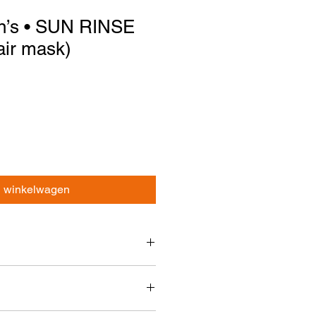
in’s • SUN RINSE
ir mask)
n winkelwagen
l