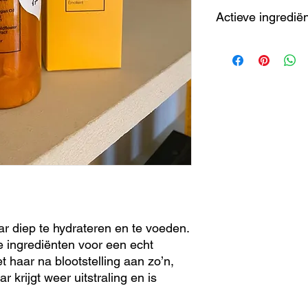
Breng na het wassen
Actieve ingredië
vochtig haar, laat he
spoel het uit.
* Biologische arganol
* Eiwit van rijst • Vo
* Biologische wilde 
* Shea butter • Verz
r diep te hydrateren en te voeden.
e ingrediënten voor een echt
haar na blootstelling aan zo’n,
r krijgt weer uitstraling en is