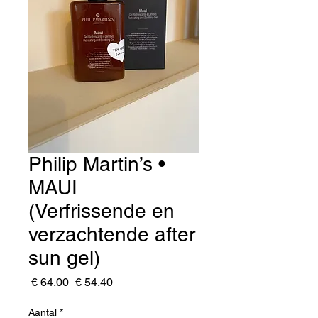
Philip Martin’s •
MAUI
(Verfrissende en
verzachtende after
sun gel)
Normale
Verkoopprijs
 € 64,00 
€ 54,40
prijs
Aantal
*