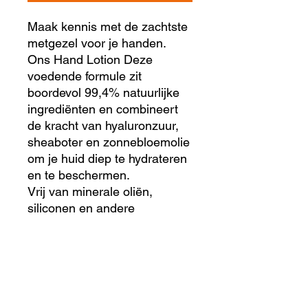
Maak kennis met de zachtste
metgezel voor je handen.
Ons Hand Lotion Deze
voedende formule zit
boordevol 99,4% natuurlijke
ingrediënten en combineert
de kracht van hyaluronzuur,
sheaboter en zonnebloemolie
om je huid diep te hydrateren
en te beschermen.
Vrij van minerale oliën,
siliconen en andere
schadelijke stoffen.
Een mini handlotion bevat 1
case Voorgevuld met 50ml
hand & body lotion.
Hoe bij te vullen?
Giet gewoon de navuldoypack