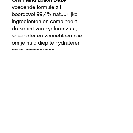
voedende formule zit
boordevol 99,4% natuurlijke
ingrediënten en combineert
de kracht van hyaluronzuur,
sheaboter en zonnebloemolie
om je huid diep te hydrateren
en te beschermen.
Vrij van minerale oliën,
siliconen en andere
schadelijke stoffen.
Een mini hand lotion Bevat 1
case Voorgevuld met 50ml
hand & body lotion.
Minder lezen