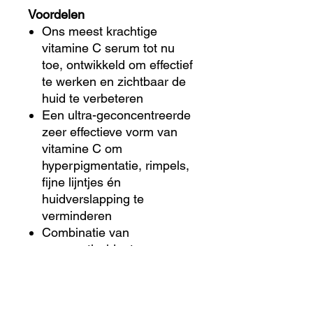
Voordelen
Ons meest krachtige
vitamine C serum tot nu
toe, ontwikkeld om effectief
te werken en zichtbaar de
huid te verbeteren
Een ultra-geconcentreerde
zeer effectieve vorm van
vitamine C om
hyperpigmentatie, rimpels,
fijne lijntjes én
huidverslapping te
verminderen
Combinatie van
superantioxidanten
(ferulinezuur en acetyl
zingerone) om de huid te
beschermen tegen vrije