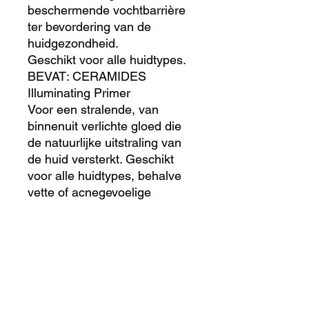
beschermende vochtbarrière
ter bevordering van de
huidgezondheid.
Geschikt voor alle huidtypes.
BEVAT: CERAMIDES
Illuminating Primer
Voor een stralende, van
binnenuit verlichte gloed die
de natuurlijke uitstraling van
de huid versterkt. Geschikt
voor alle huidtypes, behalve
vette of acnegevoelige
huidtypes.
BEVAT: VITAMINE C,
SQUALAAN,
JOJOBAZAADOLIE,
ETHISCH VERKREGEN
MICA
Hydrating Primer