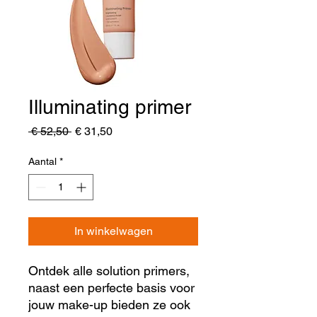
Illuminating primer
Normale
Verkoopprijs
 € 52,50 
€ 31,50
prijs
Aantal
*
In winkelwagen
Ontdek alle solution primers,
naast een perfecte basis voor
jouw make-up bieden ze ook