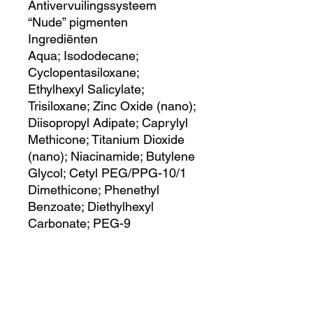
Antivervuilingssysteem
“Nude” pigmenten
Ingrediënten
Aqua; Isododecane;
Cyclopentasiloxane;
Ethylhexyl Salicylate;
Trisiloxane; Zinc Oxide (nano);
Diisopropyl Adipate; Caprylyl
Methicone; Titanium Dioxide
(nano); Niacinamide; Butylene
Glycol; Cetyl PEG/PPG-10/1
Dimethicone; Phenethyl
Benzoate; Diethylhexyl
Carbonate; PEG-9
Polydimethylsiloxyethyl
Dimethicone;
Styrene/Acrylates Copolymer;
Isononyl Isononanoate;
Polyglyceryl-3