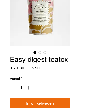
Easy digest teatox
Normale
Verkoopprijs
 € 31,80 
€ 15,90
prijs
Aantal
*
In winkelwagen