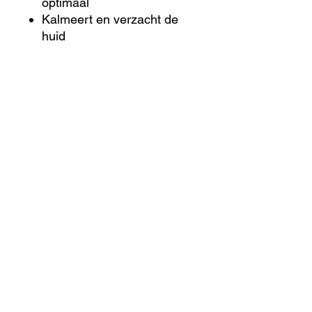
optimaal
Kalmeert en verzacht de
huid
Bevat onze baanbrekende
XOSM-technologie
Dagelijks te gebruiken en
daarom sneller zichtbare
resultaten
Gebruik & tips
Een perfecte aanvulling op je
Core Four routine! Begin ‘s
avonds met een dubbele
reiniging om je huid grondig
te reinigen. Breng daarna je
serum (buiten de AGELESS+
Retinol collectie) aan en sluit
af met de AGELESS+ Retinol
Overnight Masque 0.5%