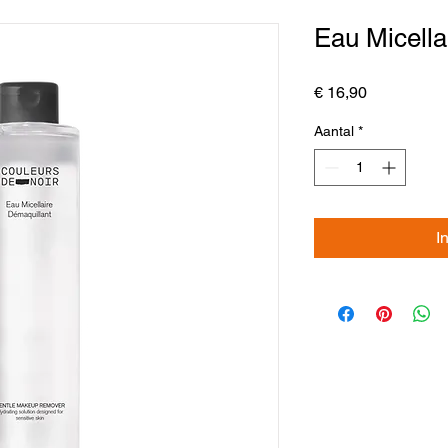
Eau Micella
Prijs
€ 16,90
Aantal
*
I