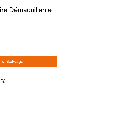
ire Démaquillante
n winkelwagen